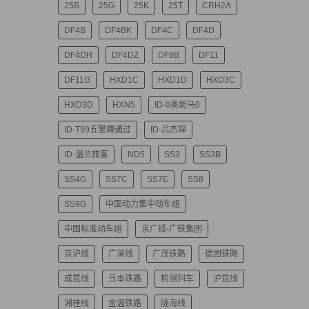
25B
25G
25K
25T
CRH2A
DF4B
DF4BK
DF4C
DF4D
DF4DH
DF4DZ
DF8B
DF11
DF11G
HXD1C
HXD1D
HXD3C
HXD3D
HXN5
ID-0奥斑马0
ID-T99五里蹲通过
ID-吕杰琛
ID-温兰旅客
ND5
SS3
SS3B
SS4G
SS7C
SS7E
SS8
SS9G
中国动力集中动车组
中国标准动车组
京广线-广铁集团
京沪线
广深线
广茂铁路
德国铁路
成昆线
日本铁路
检测列车
沪昆线
湘桂线
金温铁路
陇海线