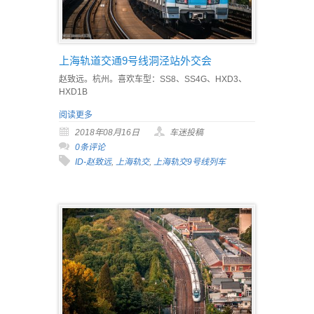
上海轨道交通9号线洞泾站外交会
赵致远。杭州。喜欢车型：SS8、SS4G、HXD3、
HXD1B
阅读更多
2018年08月16日
车迷投稿
0条评论
ID-赵致远
,
上海轨交
,
上海轨交9号线列车