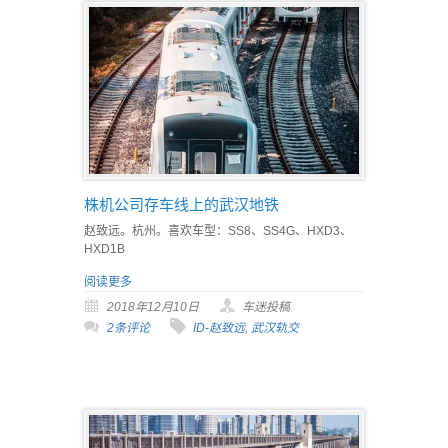
株机公司存车线上的武汉地铁
赵致远。杭州。喜欢车型：SS8、SS4G、HXD3、
HXD1B
阅读更多
2018年12月10日
车迷投稿
2条评论
ID-赵致远
,
武汉轨交