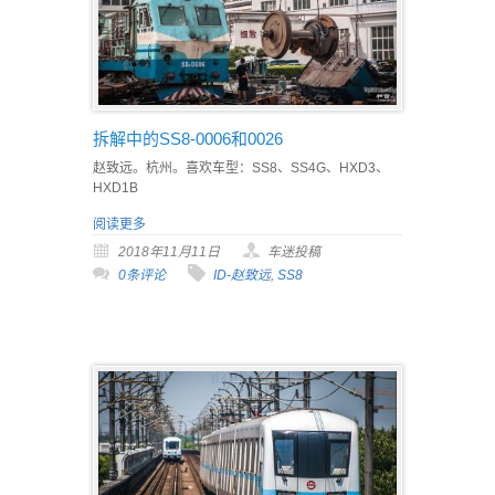
拆解中的SS8-0006和0026
赵致远。杭州。喜欢车型：SS8、SS4G、HXD3、
HXD1B
阅读更多
2018年11月11日
车迷投稿
0条评论
ID-赵致远
,
SS8