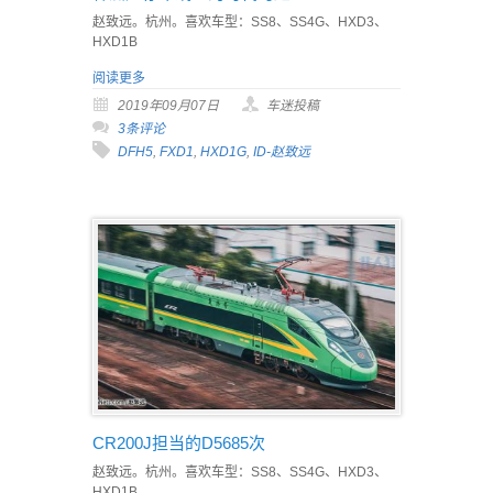
赵致远。杭州。喜欢车型：SS8、SS4G、HXD3、
HXD1B
阅读更多
2019年09月07日
车迷投稿
3条评论
DFH5
,
FXD1
,
HXD1G
,
ID-赵致远
CR200J担当的D5685次
赵致远。杭州。喜欢车型：SS8、SS4G、HXD3、
HXD1B