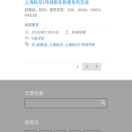
上海轨交1号线新车和老车的交会
赵致远。杭州。喜欢车型：SS8、SS4G、HXD3、
HXD1B
阅读更多
2018年07月24日
车迷投稿
0条评论
ID-赵致远
,
上海轨交
,
上海轨交1号线列车
1
2
3
文章检索
标签云