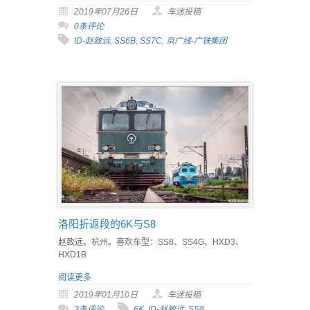
2019年07月26日
车迷投稿
0条评论
ID-赵致远
,
SS6B
,
SS7C
,
京广线-广铁集团
洛阳折返段的6K与S8
赵致远。杭州。喜欢车型：SS8、SS4G、HXD3、
HXD1B
阅读更多
2019年01月10日
车迷投稿
3条评论
6K
,
ID-赵致远
,
SS8