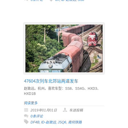
47604次列车北郊站两道发车
赵致远。杭州。喜欢车型：SS8、SS4G、HXD3、
HXD1B
阅读更多
2019年01月01日
车迷投稿
0条评论
DF4B
,
ID-赵致远
,
JSQ6
,
南何铁路