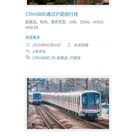
CRH380D通过沪昆绕行线
赵致远。杭州。喜欢车型：SS8、SS4G、HXD3、
HXD1B
阅读更多
2018年08月04日
车迷投稿
2条评论
CRH380D
,
ID-赵致远
,
沪昆线