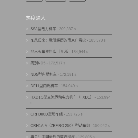
热度逼人
SS8型电力机车
- 209,387 s
东风归来：我所经历的南京广雪灾
- 185,378 s
非人火车资料库 手机版
- 184,944 s
痛别ND5
- 172,517 s
ND5型内燃机车
- 172,191 s
DF11型内燃机车
- 154,049 s
HXD1G型交流传动电力机车（FXD1）
- 153,994
s
CRH380D型动车组
- 153,725 s
CRH1A-A（ZEFIRO 250）型动车组
- 150,942 s
再见！中国最后的蒸汽绿皮
- 129,805 s