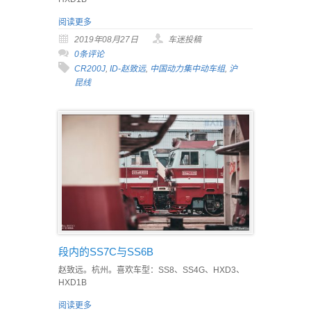
阅读更多
2019年08月27日
车迷投稿
0条评论
CR200J
,
ID-赵致远
,
中国动力集中动车组
,
沪
昆线
段内的SS7C与SS6B
赵致远。杭州。喜欢车型：SS8、SS4G、HXD3、
HXD1B
阅读更多