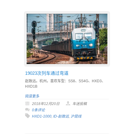
19023次列车通过弯道
赵致远。杭州。喜欢车型：SS8、SS4G、HXD3、
HXD1B
阅读更多
2018年12月20日
车迷投稿
0条评论
HXD1-1000
,
ID-赵致远
,
沪昆线