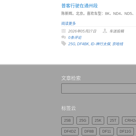
普客行驶在通州段
陈新辉。北京。喜欢车型：8K、ND4、ND5、D
阅读更多
2026年05月27日
车迷投稿
0条评论
25G
,
DF4BK
,
ID-神行太保
,
京哈线
文章检索
标签云
25B
25G
25K
25T
CRH2
DF4DZ
DF8B
DF11
DF11G