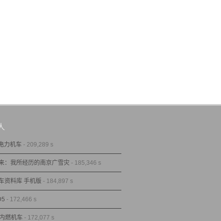
人
型电力机车
- 209,289 s
来：我所经历的南京广雪灾
- 185,346 s
车资料库 手机版
- 184,897 s
D5
- 172,466 s
型内燃机车
- 172,077 s