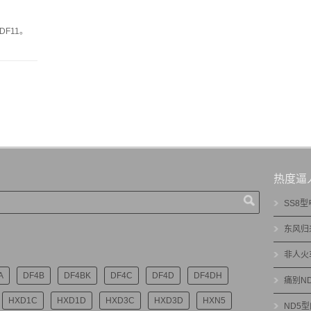
F11。
热度逼
SS8
东风归
非人火
A
DF4B
DF4BK
DF4C
DF4D
DF4DH
痛别N
HXD1C
HXD1D
HXD3C
HXD3D
HXN5
ND5