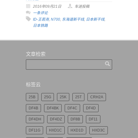
2016年09月21日
车迷投稿
一条评论
ID-王若尧
,
N700
,
东海道新干线
,
日本新干线
,
日本铁路
文章检索
标签云
25B
25G
25K
25T
CRH2A
DF4B
DF4BK
DF4C
DF4D
DF4DH
DF4DZ
DF8B
DF11
DF11G
HXD1C
HXD1D
HXD3C