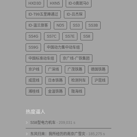
HXD3D
HXN5
ID-0奥斑马0
ID-T99五里蹲通过
ID-吕杰琛
ID-温兰旅客
ND5
SS3
SS3B
SS4G
SS7C
SS7E
SS8
SS9G
中国动力集中动车组
中国标准动车组
京广线-广铁集团
京沪线
广深线
广茂铁路
德国铁路
成昆线
日本铁路
检测列车
沪昆线
湘桂线
金温铁路
陇海线
热度逼人
SS8型电力机车
- 209,031 s
东风归来：我所经历的南京广雪灾
- 185,275 s