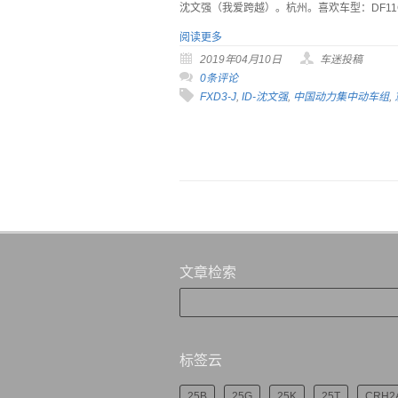
沈文强（我爱跨越）。杭州。喜欢车型：DF11
阅读更多
2019年04月10日
车迷投稿
0条评论
FXD3-J
,
ID-沈文强
,
中国动力集中动车组
,
文章检索
标签云
25B
25G
25K
25T
CRH2