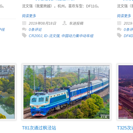
G。
沈文强（我爱跨越）。杭州。喜欢车型：DF11G。
沈文强（
阅读更多
阅读更多
2019年08月18日
车迷投稿
201
沪线
0条评论
0条
CR200J
,
ID-沈文强
,
中国动力集中动车组
DF4
T81次通过枫泾站
T325