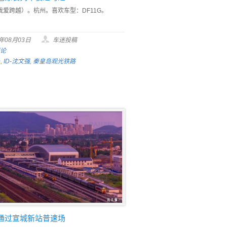
我爱跨越）。杭州。喜欢车型：DF11G。
9年08月03日
车迷投稿
评论
D
,
ID-沈文强
,
秦皇岛观光铁路
次通过宣城新站普速场