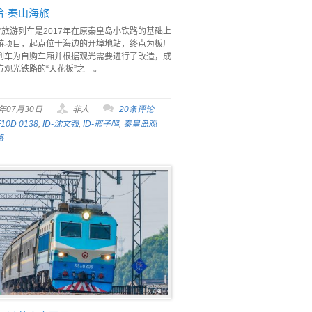
拾·秦山海旅
”旅游列车是2017年在原秦皇岛小铁路的基础上
游项目，起点位于海边的开埠地站，终点为板厂
列车为自购车厢并根据观光需要进行了改造，成
方观光铁路的“天花板”之一。
2年07月30日
非人
20条评论
F10D 0138
,
ID-沈文强
,
ID-邢子鸣
,
秦皇岛观
路