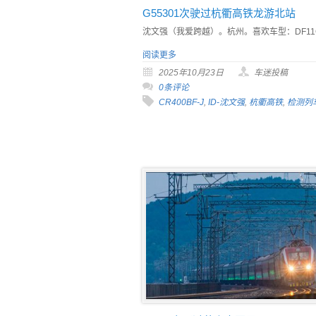
G55301次驶过杭衢高铁龙游北站
沈文强（我爱跨越）。杭州。喜欢车型：DF11
阅读更多
2025年10月23日
车迷投稿
0条评论
CR400BF-J
,
ID-沈文强
,
杭衢高铁
,
检测列