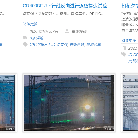
CR400BF-J下行线反向进行逐级提速试验
朝花夕
G。
沈文强（我爱跨越）。杭州。喜欢车型：DF11G。
“秦旅山海
改造的旅
阅读更多
峪景区。
为全国地
2025年10月07日
车迷投稿
0条评论
阅读更多
车
CR400BF-J
,
ID-沈文强
,
杭衢高铁
,
检测列车
202
ID-D
光铁