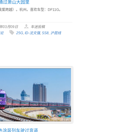
次通过萧山大园里
我爱跨越）。杭州。喜欢车型：DF11G。
0年03月09日
车迷投稿
评论
25G
,
ID-沈文强
,
SS8
,
沪昆线
特色涂装列车驶过弯道