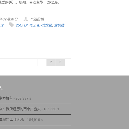
我爱跨越）。杭州。喜欢车型：DF11G。
8年09月30日
车迷投稿
评论
25G
,
DF4DZ
,
ID-沈文强
,
宣杭线
1
2
3
人
型电力机车
- 209,337 s
来：我所经历的南京广雪灾
- 185,360 s
车资料库 手机版
- 184,916 s