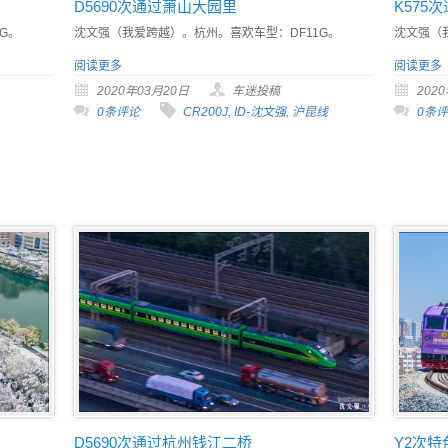
D5690次通过萧山大园里
K575
G。
沈文强（我爱跨越）。杭州。喜欢车型：DF11G。
沈文强（
阅读更多
阅读更多
2020年03月20日
车迷投稿
202
0条评论
CR200J
,
ID-沈文强
,
沪昆线
0条
D5690次通过杭州钱江二桥
Y2次