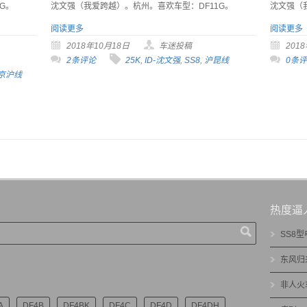
G。
沈文强（我爱跨越）。杭州。喜欢车型：DF11G。
沈文强（
阅读更多
阅读更多
2018年10月18日
车迷投稿
201
2条评论
25K
,
ID-沈文强
,
SS8
,
沪昆线
0条
京沪线
热度逼
SS8
东风归
非人火
A
DF4B
DF4BK
DF4C
DF4D
DF4DH