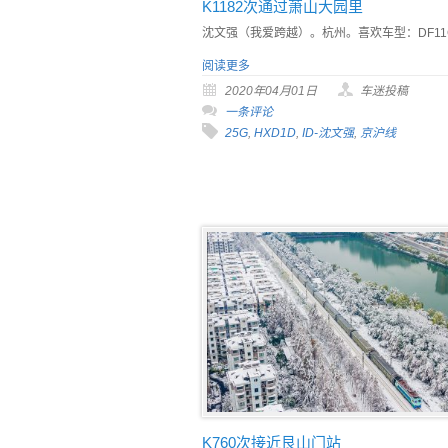
K1182次通过萧山大园里
沈文强（我爱跨越）。杭州。喜欢车型：DF11
阅读更多
2020年04月01日
车迷投稿
一条评论
25G
,
HXD1D
,
ID-沈文强
,
京沪线
K760次接近艮山门站