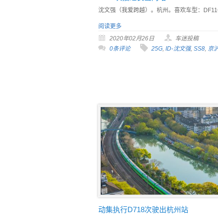
沈文强（我爱跨越）。杭州。喜欢车型：DF11
阅读更多
2020年02月26日
车迷投稿
0条评论
25G
,
ID-沈文强
,
SS8
,
京
动集执行D718次驶出杭州站