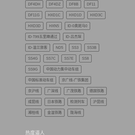
DF4DH
DF4DZ
DF8B
DF11
DF11G
HXD1C
HXD1D
HXD3C
HXD3D
HXN5
ID-0奥斑马0
ID-T99五里蹲通过
ID-吕杰琛
ID-温兰旅客
ND5
SS3
SS3B
SS4G
SS7C
SS7E
SS8
SS9G
中国动力集中动车组
中国标准动车组
京广线-广铁集团
京沪线
广深线
广茂铁路
德国铁路
成昆线
日本铁路
检测列车
沪昆线
湘桂线
金温铁路
陇海线
热度逼人