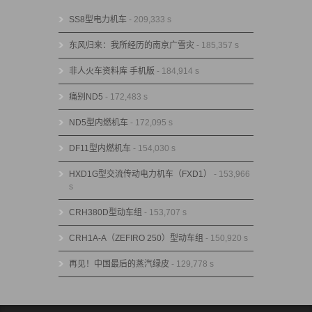
SS8型电力机车
- 209,333 s
东风归来：我所经历的南京广雪灾
- 185,357 s
非人火车资料库 手机版
- 184,914 s
痛别ND5
- 172,483 s
ND5型内燃机车
- 172,095 s
DF11型内燃机车
- 154,030 s
HXD1G型交流传动电力机车（FXD1）
- 153,966
s
CRH380D型动车组
- 153,707 s
CRH1A-A（ZEFIRO 250）型动车组
- 150,920 s
再见！中国最后的蒸汽绿皮
- 129,778 s