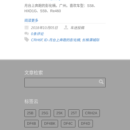
月台上奔跑的彭化楠。广州。喜欢车型：SS8、
HXD1G、SS9、Re460
阅读更多
2018年10月05日
车迷投稿
0条评论
CRH6F
,
ID-月台上奔跑的彭化楠
,
长株潭城际
文章检索
标签云
25B
25G
25K
25T
CRH2A
DF4B
DF4BK
DF4C
DF4D