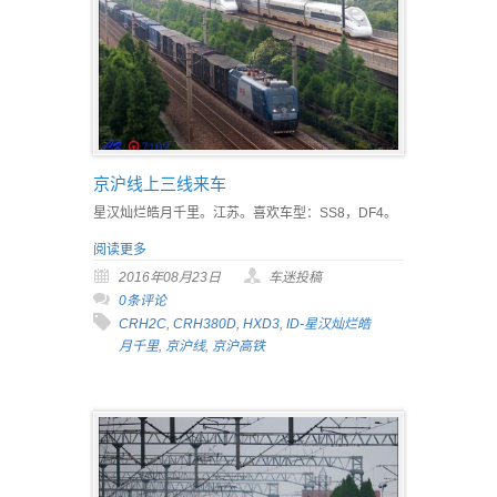
京沪线上三线来车
星汉灿烂皓月千里。江苏。喜欢车型：SS8，DF4。
阅读更多
2016年08月23日
车迷投稿
0条评论
CRH2C
,
CRH380D
,
HXD3
,
ID-星汉灿烂皓
月千里
,
京沪线
,
京沪高铁