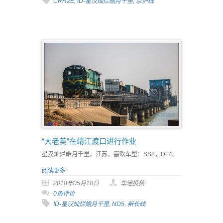
CRH2E
,
ID-星汉灿烂皓月千里
,
京沪线
“大老美”在靖江渡口进行作业
星汉灿烂皓月千里。江苏。喜欢车型：SS8，DF4。
阅读更多
2018年05月18日
车迷投稿
0条评论
ID-星汉灿烂皓月千里
,
ND5
,
新长线