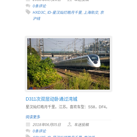
0条评论
HXD3C
,
ID-星汉灿烂皓月千里
,
上海轨交
,
京
沪线
D311次双层动卧通过湾城
星汉灿烂皓月千里。江苏。喜欢车型：SS8，DF4。
阅读更多
2018年06月05日
车迷投稿
0条评论