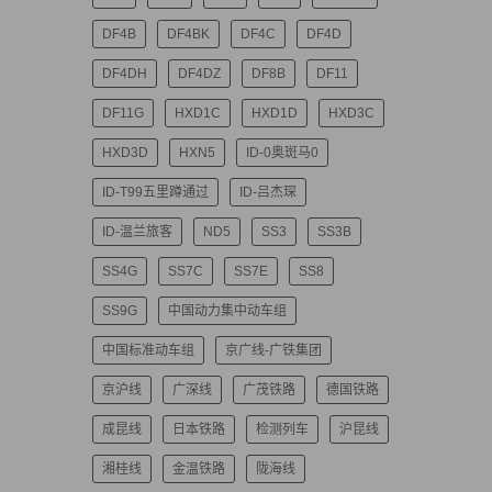
DF4B
DF4BK
DF4C
DF4D
DF4DH
DF4DZ
DF8B
DF11
DF11G
HXD1C
HXD1D
HXD3C
HXD3D
HXN5
ID-0奥斑马0
ID-T99五里蹲通过
ID-吕杰琛
ID-温兰旅客
ND5
SS3
SS3B
SS4G
SS7C
SS7E
SS8
SS9G
中国动力集中动车组
中国标准动车组
京广线-广铁集团
京沪线
广深线
广茂铁路
德国铁路
成昆线
日本铁路
检测列车
沪昆线
湘桂线
金温铁路
陇海线