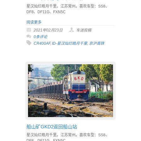
星汉灿烂皓月千里。江苏常州。喜欢车型：SS8、
DF8、DF11G、FXN5C
阅读更多
2021年02月23日
车迷投稿
0条评论
CR400AF
,
ID-星汉灿烂皓月千里
,
京沪高铁
船山矿GKD2返回船山站
星汉灿烂皓月千里。江苏常州。喜欢车型：SS8、
DF8、DF11G、FXN5C