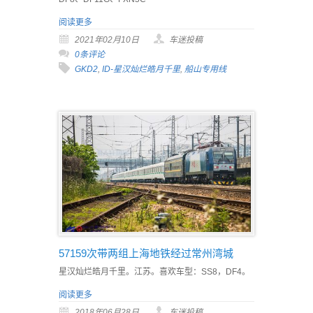
阅读更多
2021年02月10日
车迷投稿
0条评论
GKD2
,
ID-星汉灿烂皓月千里
,
船山专用线
57159次带两组上海地铁经过常州湾城
星汉灿烂皓月千里。江苏。喜欢车型：SS8，DF4。
阅读更多
2018年06月28日
车迷投稿