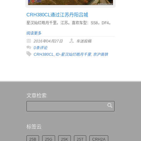
CRH380CL通过江苏丹阳吕城
星汉灿烂皓月千里。江苏。喜欢车型：SS8，DF4。
阅读更多
2016年04月27日
车迷投稿
0条评论
CRH380CL
,
ID-星汉灿烂皓月千里
,
京沪高铁
文章检索
标签云
25B
25G
25K
25T
CRH2A