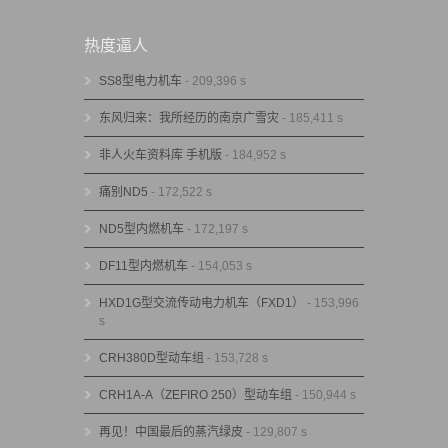
热度逼人
SS8型电力机车
- 209,396 s
东风归来：我所经历的南京广雪灾
- 185,411 s
非人火车资料库 手机版
- 184,952 s
痛别ND5
- 172,522 s
ND5型内燃机车
- 172,197 s
DF11型内燃机车
- 154,053 s
HXD1G型交流传动电力机车（FXD1）
- 153,996
s
CRH380D型动车组
- 153,728 s
CRH1A-A（ZEFIRO 250）型动车组
- 150,944 s
再见！中国最后的蒸汽绿皮
- 129,807 s