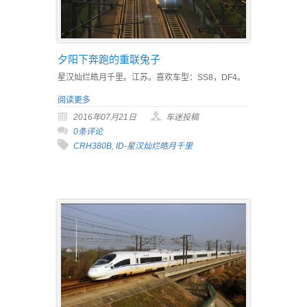
夕阳下奔跑的重联兔子
星汉灿烂皓月千里。江苏。喜欢车型：SS8，DF4。
阅读更多
2016年07月21日
车迷投稿
0条评论
CRH380B
,
ID-星汉灿烂皓月千里