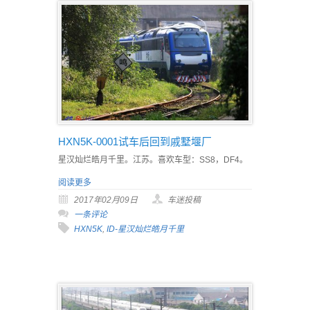
HXN5K-0001试车后回到戚墅堰厂
星汉灿烂皓月千里。江苏。喜欢车型：SS8，DF4。
阅读更多
2017年02月09日
车迷投稿
一条评论
HXN5K
,
ID-星汉灿烂皓月千里