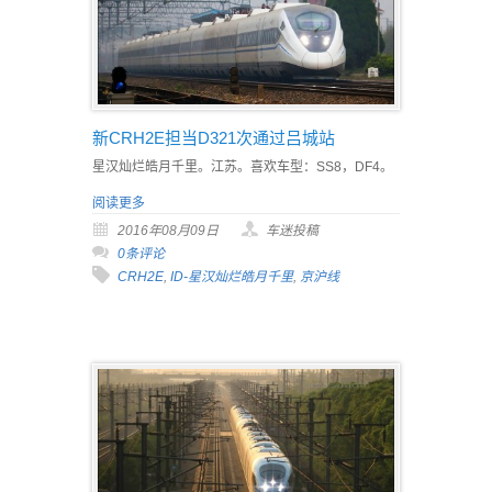
新CRH2E担当D321次通过吕城站
星汉灿烂皓月千里。江苏。喜欢车型：SS8，DF4。
阅读更多
2016年08月09日
车迷投稿
0条评论
CRH2E
,
ID-星汉灿烂皓月千里
,
京沪线