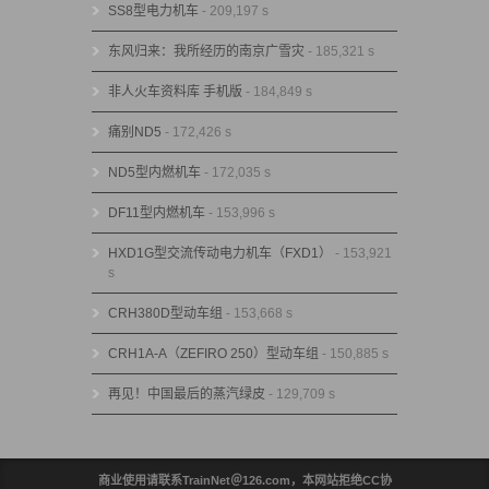
SS8型电力机车
- 209,197 s
东风归来：我所经历的南京广雪灾
- 185,321 s
非人火车资料库 手机版
- 184,849 s
痛别ND5
- 172,426 s
ND5型内燃机车
- 172,035 s
DF11型内燃机车
- 153,996 s
HXD1G型交流传动电力机车（FXD1）
- 153,921
s
CRH380D型动车组
- 153,668 s
CRH1A-A（ZEFIRO 250）型动车组
- 150,885 s
再见！中国最后的蒸汽绿皮
- 129,709 s
商业使用请联系TrainNet＠126.com，本网站拒绝CC协