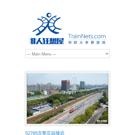
52789次莘庄站接近