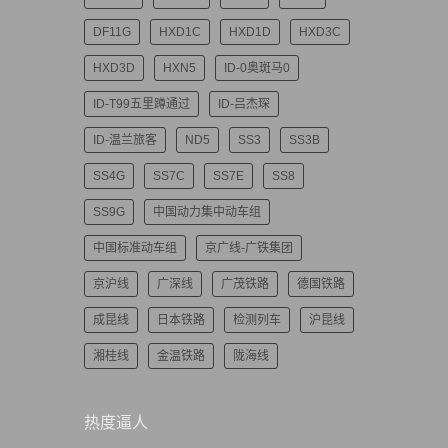
DF11G
HXD1C
HXD1D
HXD3C
HXD3D
HXN5
ID-0奥斑马0
ID-T99五里蹲通过
ID-吕杰琛
ID-温兰旅客
ND5
SS3
SS3B
SS4G
SS7C
SS7E
SS8
SS9G
中国动力集中动车组
中国标准动车组
京广线-广铁集团
京沪线
广深线
广茂铁路
德国铁路
成昆线
日本铁路
检测列车
沪昆线
湘桂线
金温铁路
陇海线
热度逼人