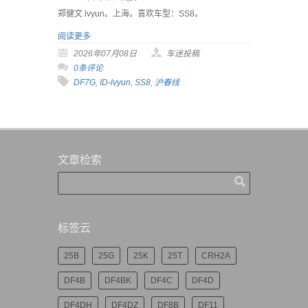
郑健文 lvyun。上海。喜欢车型：SS8。
阅读更多
2026年07月08日
车迷投稿
0条评论
DF7G
,
ID-lvyun
,
SS8
,
沪春线
文章检索
标签云
25B
25G
25K
25T
CRH2A
DF4B
DF4BK
DF4C
DF4D
DF4DH
DF4DZ
DF8B
DF11