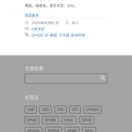
黄超。福建省。喜欢车型：SS3。
阅读更多
2026年06月01日
非人
0条评论
DF4DZ
,
ID-黄超
,
宁大线
,
检测列车
文章检索
标签云
25B
25G
25K
25T
CRH2A
DF4B
DF4BK
DF4C
DF4D
DF4DH
DF4DZ
DF8B
DF11