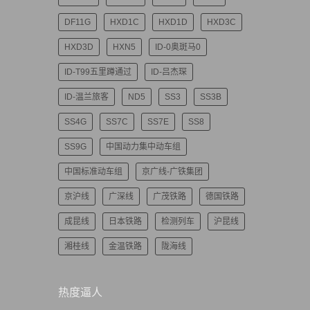
DF11G
HXD1C
HXD1D
HXD3C
HXD3D
HXN5
ID-0奥斑马0
ID-T99五里蹲通过
ID-吕杰琛
ID-温兰旅客
ND5
SS3
SS3B
SS4G
SS7C
SS7E
SS8
SS9G
中国动力集中动车组
中国标准动车组
京广线-广铁集团
京沪线
广深线
广茂铁路
德国铁路
成昆线
日本铁路
检测列车
沪昆线
湘桂线
金温铁路
陇海线
热度逼人