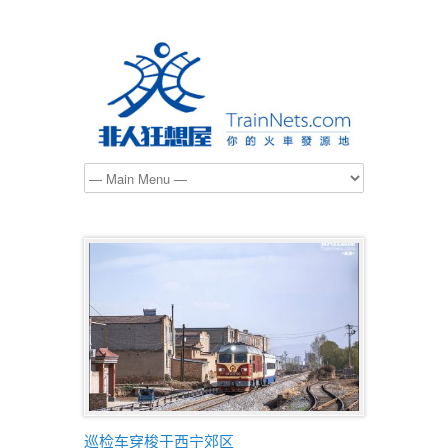
巡检车穿梭于西宁郊区