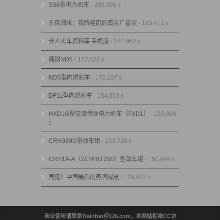
SS8型电力机车
- 209,396 s
东风归来：我所经历的南京广雪灾
- 185,411 s
非人火车资料库 手机版
- 184,952 s
痛别ND5
- 172,522 s
ND5型内燃机车
- 172,197 s
DF11型内燃机车
- 154,053 s
HXD1G型交流传动电力机车（FXD1）
- 153,996
s
CRH380D型动车组
- 153,728 s
CRH1A-A（ZEFIRO 250）型动车组
- 150,944 s
再见！中国最后的蒸汽绿皮
- 129,807 s
商业使用请联系TrainNet＠126.com，本网站拒绝CC协