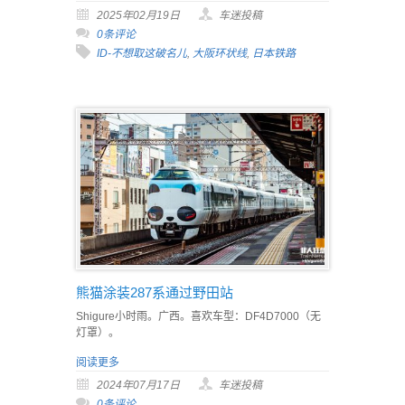
2025年02月19日
车迷投稿
0条评论
ID-不想取这破名儿
,
大阪环状线
,
日本铁路
熊猫涂装287系通过野田站
Shigure小时雨。广西。喜欢车型：DF4D7000（无
灯罩）。
阅读更多
2024年07月17日
车迷投稿
0条评论