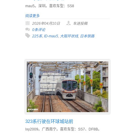
mau5。深圳。喜欢车型：SS8
阅读更多
2026年04月10日
车迷投稿
0条评论
225系
,
ID-mau5
,
大阪环状线
,
日本铁路
323系行驶在环球城站前
lxy2009。广西南宁。喜欢车型：SS7、DF8B。