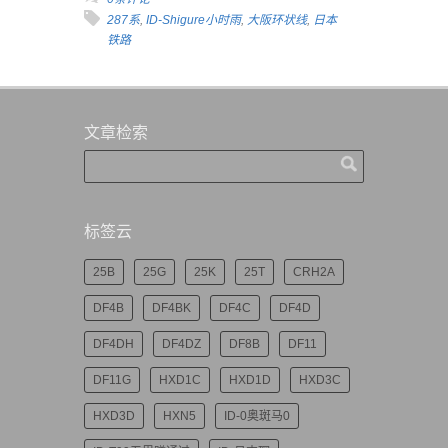
287系
,
ID-Shigure小时雨
,
大阪环状线
,
日本
铁路
文章检索
标签云
25B
25G
25K
25T
CRH2A
DF4B
DF4BK
DF4C
DF4D
DF4DH
DF4DZ
DF8B
DF11
DF11G
HXD1C
HXD1D
HXD3C
HXD3D
HXN5
ID-0奥斑马0