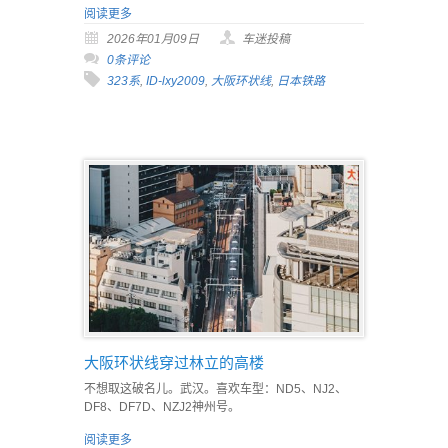
阅读更多
2026年01月09日
车迷投稿
0条评论
323系
,
ID-lxy2009
,
大阪环状线
,
日本铁路
大阪环状线穿过林立的高楼
不想取这破名儿。武汉。喜欢车型：ND5、NJ2、
DF8、DF7D、NZJ2神州号。
阅读更多