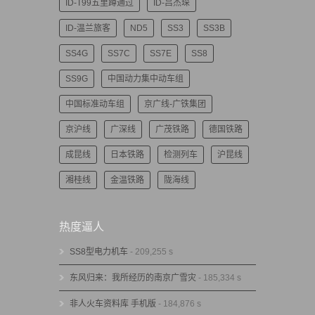
ID-T99五里蹲通过
ID-吕杰琛
ID-温兰旅客
ND5
SS3
SS3B
SS4G
SS7C
SS7E
SS8
SS9G
中国动力集中动车组
中国标准动车组
京广线-广铁集团
京沪线
广深线
广茂铁路
德国铁路
成昆线
日本铁路
检测列车
沪昆线
湘桂线
金温铁路
陇海线
热度逼人
SS8型电力机车
- 209,255 s
东风归来：我所经历的南京广雪灾
- 185,334 s
非人火车资料库 手机版
- 184,876 s