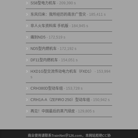
SS8型电力机车
- 209,390 s
东风归来：我所经历的南京广雪灾
- 185,411 s
非人火车资料库 手机版
- 184,945 s
痛别ND5
- 172,519 s
ND5型内燃机车
- 172,192 s
DF11型内燃机车
- 154,051 s
HXD1G型交流传动电力机车（FXD1）
- 153,994
s
CRH380D型动车组
- 153,728 s
CRH1A-A（ZEFIRO 250）型动车组
- 150,942 s
再见！中国最后的蒸汽绿皮
- 129,805 s
商业使用请联系TrainNet＠126.com，本网站拒绝CC协