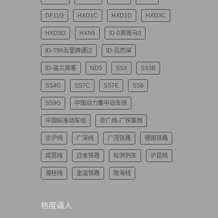
DF11G
HXD1C
HXD1D
HXD3C
HXD3D
HXN5
ID-0奥斑马0
ID-T99五里蹲通过
ID-吕杰琛
ID-温兰旅客
ND5
SS3
SS3B
SS4G
SS7C
SS7E
SS8
SS9G
中国动力集中动车组
中国标准动车组
京广线-广铁集团
京沪线
广深线
广茂铁路
德国铁路
成昆线
日本铁路
检测列车
沪昆线
湘桂线
金温铁路
陇海线
热度逼人