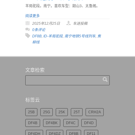
羊局驼段。南宁。喜欢车型：韶山3、太鲁阁。
阅读更多
2025年12月25日
车迷投稿
0条评论
DF8B
,
ID-羊局驼段
,
南宁地铁5号线列车
,
焦
柳线
文章检索
标签云
25B
25G
25K
25T
CRH2A
DF4B
DF4BK
DF4C
DF4D
DF4DH
DF4DZ
DF8B
DF11