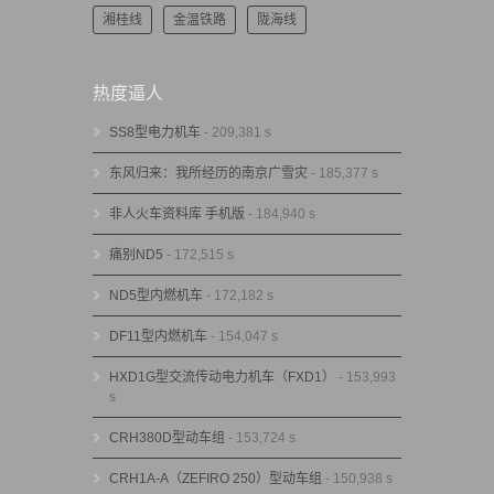
湘桂线
金温铁路
陇海线
热度逼人
SS8型电力机车
- 209,381 s
东风归来：我所经历的南京广雪灾
- 185,377 s
非人火车资料库 手机版
- 184,940 s
痛别ND5
- 172,515 s
ND5型内燃机车
- 172,182 s
DF11型内燃机车
- 154,047 s
HXD1G型交流传动电力机车（FXD1）
- 153,993
s
CRH380D型动车组
- 153,724 s
CRH1A-A（ZEFIRO 250）型动车组
- 150,938 s