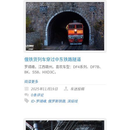
俄铁货列车穿过中东铁路隧道
罗靖峰。江西赣州。喜欢车型：DF4系列、DF7B、
8K、SS8、HXD3C。
阅读更多
2025年11月19日
车迷投稿
0条评论
ID-罗靖峰
,
俄罗斯铁路
,
滨绥线