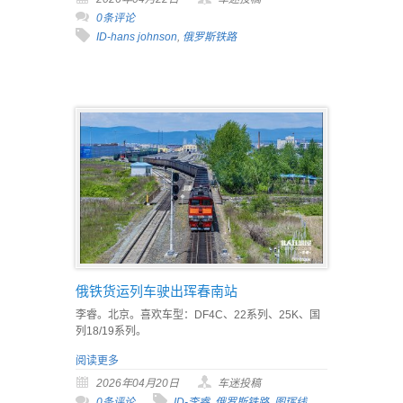
0条评论
ID-hans johnson
,
俄罗斯铁路
俄铁货运列车驶出珲春南站
李睿。北京。喜欢车型：DF4C、22系列、25K、国
列18/19系列。
阅读更多
2026年04月20日
车迷投稿
0条评论
ID-李睿
,
俄罗斯铁路
,
图珲线