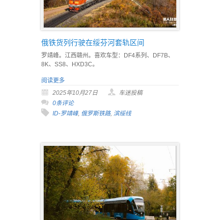
俄铁货列行驶在绥芬河套轨区间
罗靖峰。江西赣州。喜欢车型：DF4系列、DF7B、
8K、SS8、HXD3C。
阅读更多
2025年10月27日
车迷投稿
0条评论
ID-罗靖峰
,
俄罗斯铁路
,
滨绥线