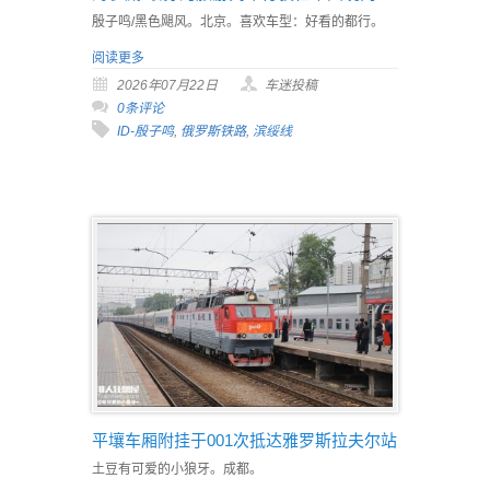
殷子鸣/黑色飓风。北京。喜欢车型：好看的都行。
阅读更多
2026年07月22日
车迷投稿
0条评论
ID-殷子鸣
,
俄罗斯铁路
,
滨绥线
平壤车厢附挂于001次抵达雅罗斯拉夫尔站
土豆有可爱的小狼牙。成都。