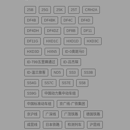
25B
25G
25K
25T
CRH2A
DF4B
DF4BK
DF4C
DF4D
DF4DH
DF4DZ
DF8B
DF11
DF11G
HXD1C
HXD1D
HXD3C
HXD3D
HXN5
ID-0奥斑马0
ID-T99五里蹲通过
ID-吕杰琛
ID-温兰旅客
ND5
SS3
SS3B
SS4G
SS7C
SS7E
SS8
SS9G
中国动力集中动车组
中国标准动车组
京广线-广铁集团
京沪线
广深线
广茂铁路
德国铁路
成昆线
日本铁路
检测列车
沪昆线