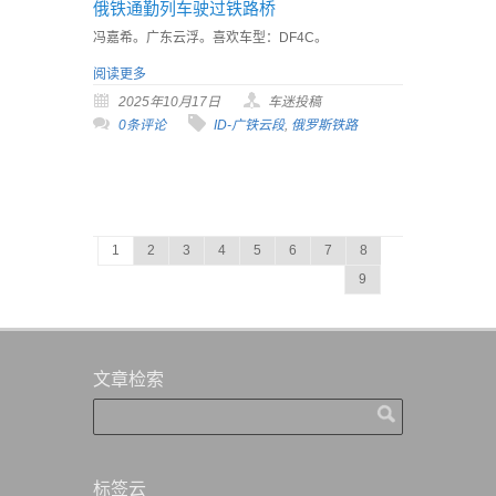
俄铁通勤列车驶过铁路桥
冯嘉希。广东云浮。喜欢车型：DF4C。
阅读更多
2025年10月17日
车迷投稿
0条评论
ID-广铁云段
,
俄罗斯铁路
1
2
3
4
5
6
7
8
9
文章检索
标签云