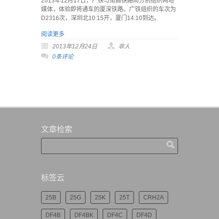
2013年12月17日，广铁与南昌铁路局分别组织两地
媒体，体验即将通车的厦深铁路。广铁组织的车次为
D2316次，深圳北10:15开，厦门14:10到达。
阅读更多
2013年12月24日
非人
0条评论
文章检索
标签云
25B
25G
25K
25T
CRH2A
DF4B
DF4BK
DF4C
DF4D