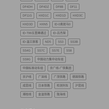
DF4DH
DF4DZ
DF8B
DF11
DF11G
HXD1C
HXD1D
HXD3C
HXD3D
HXN5
ID-0奥斑马0
ID-T99五里蹲通过
ID-吕杰琛
ID-温兰旅客
ND5
SS3
SS3B
SS4G
SS7C
SS7E
SS8
SS9G
中国动力集中动车组
中国标准动车组
京广线-广铁集团
京沪线
广深线
广茂铁路
德国铁路
成昆线
日本铁路
检测列车
沪昆线
湘桂线
金温铁路
陇海线