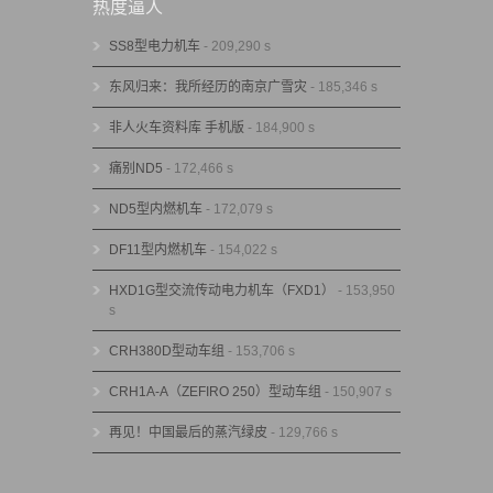
热度逼人
SS8型电力机车
- 209,290 s
东风归来：我所经历的南京广雪灾
- 185,346 s
非人火车资料库 手机版
- 184,900 s
痛别ND5
- 172,466 s
ND5型内燃机车
- 172,079 s
DF11型内燃机车
- 154,022 s
HXD1G型交流传动电力机车（FXD1）
- 153,950
s
CRH380D型动车组
- 153,706 s
CRH1A-A（ZEFIRO 250）型动车组
- 150,907 s
再见！中国最后的蒸汽绿皮
- 129,766 s