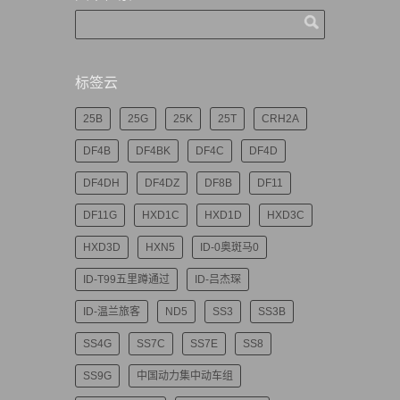
标签云
25B
25G
25K
25T
CRH2A
DF4B
DF4BK
DF4C
DF4D
DF4DH
DF4DZ
DF8B
DF11
DF11G
HXD1C
HXD1D
HXD3C
HXD3D
HXN5
ID-0奥斑马0
ID-T99五里蹲通过
ID-吕杰琛
ID-温兰旅客
ND5
SS3
SS3B
SS4G
SS7C
SS7E
SS8
SS9G
中国动力集中动车组