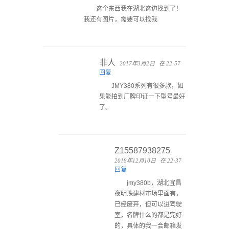
这个东西我在湖北这边找到了！
我还有图片，需要可以找我
非人
2017年3月2日
在 22:57
回复
JMY380系列有很多款，如
果能拍到厂牌印证一下型号最好
了。
Z15587938275
2018年12月10日
在 22:37
回复
jmy380b，湖北宜昌
夜明珠建材市场里面有，
已经废弃，但可以进驾驶
室，名牌什么的都是完好
的，具体的我一会邮箱发