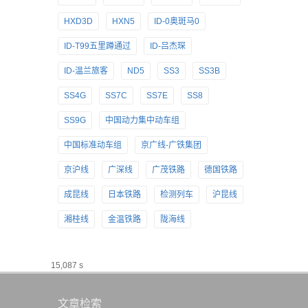
HXD3D
HXN5
ID-0奥斑马0
ID-T99五里蹲通过
ID-吕杰琛
ID-温兰旅客
ND5
SS3
SS3B
SS4G
SS7C
SS7E
SS8
SS9G
中国动力集中动车组
中国标准动车组
京广线-广铁集团
京沪线
广深线
广茂铁路
德国铁路
成昆线
日本铁路
检测列车
沪昆线
湘桂线
金温铁路
陇海线
15,087 s
文章检索