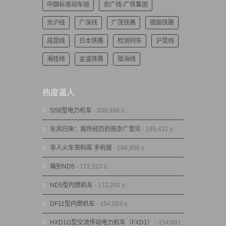
中国标准动车组
京广线-广铁集团
京沪线
广深线
广茂铁路
德国铁路
成昆线
日本铁路
检测列车
沪昆线
湘桂线
金温铁路
陇海线
热度逼人
SS8型电力机车
- 209,398 s
东风归来：我所经历的南京广雪灾
- 185,412 s
非人火车资料库 手机版
- 184,956 s
痛别ND5
- 172,523 s
ND5型内燃机车
- 172,201 s
DF11型内燃机车
- 154,053 s
HXD1G型交流传动电力机车（FXD1）
- 154,001