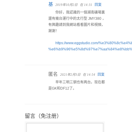
基
回复
2019年10月2日
在 14:31
你好，我認識的一個湖南礦場裏
還有幾台運行中的太行型 JMY380 ，
有興趣請到我網站看看圖片和視頻，
謝謝！
https://www.eggstudio.com/%e3%80%
%e6%b9%96%e5%8d%97%e7%aa%84%e8%bb%
匿名
回复
2021年2月3日
在 14:54
早年三明三钢也有两台。现在都
是GK和DF12了。
留言（免注册）